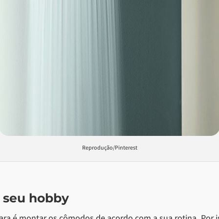
Reprodução/Pinterest
o seu hobby
ara é montar os cômodos de acordo com a sua rotina. Por 