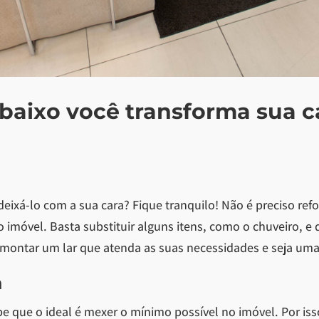
abaixo você transforma sua 
deixá-lo com a sua cara? Fique tranquilo! Não é preciso r
o imóvel. Basta substituir alguns itens, como o chuveiro,
 montar um lar que atenda as suas necessidades e seja uma
a
ue o ideal é mexer o mínimo possível no imóvel. Por isso