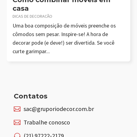
casa
DICAS DE DECORAÇÃO
Uma boa composição de móveis preenche os
cômodos sem pesar. Inspire-se! A hora de
decorar pode (e deve!) ser divertida. Se você
curte garimpar...
Contatos
sac@gruporiodecor.com.br

Trabalhe conosco

(21) 97222-2179
