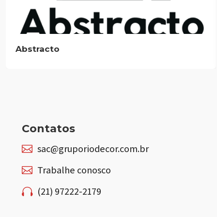
Abstracto
Contatos
sac@gruporiodecor.com.br

Trabalhe conosco

(21) 97222-2179
